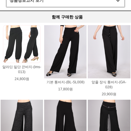
상품정보고시 보기
함께 구매한 상품
알라딘 밑단 끈바지-(lms-
013)
24,800원
기본 통바지-(BL-SL008)
앞줄 장식 통바지-(GA-
028)
17,800원
20,900원