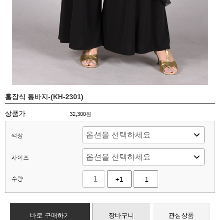
훌장식 통바지-(KH-2301)
상품가
32,300
원
색상
사이즈
수량
+1
-1
바로 구매하기
장바구니
관심상품