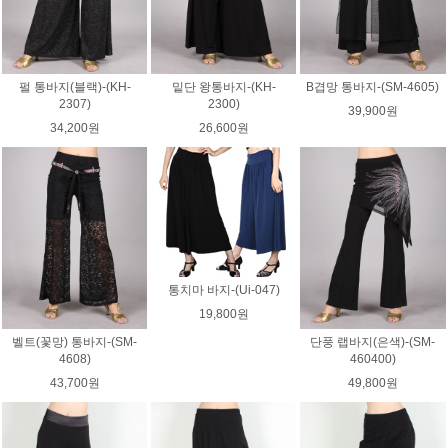
펄 통바지(블랙)-(KH-
밑단 왕통바지-(KH-
B겹망 통바지-(SM-4605)
2307)
2300)
39,900원
34,200원
26,600원
통치마 바지-(Ui-047)
19,800원
벨트(꽃망) 통바지-(SM-
단풍 랩바지(은색)-(SM-
4608)
460400)
43,700원
49,800원