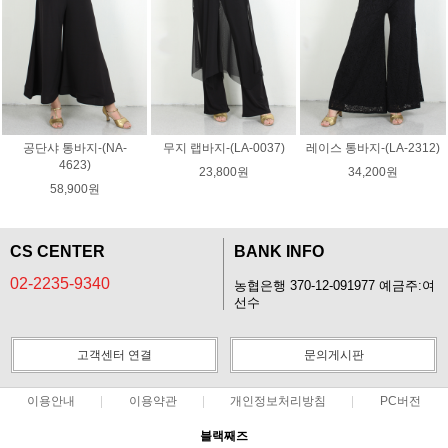
공단샤 통바지-(NA-
무지 랩바지-(LA-0037)
레이스 통바지-(LA-2312)
4623)
23,800원
34,200원
58,900원
CS CENTER
BANK INFO
02-2235-9340
농협은행 370-12-091977 예금주:여
선수
고객센터 연결
문의게시판
이용안내
이용약관
개인정보처리방침
PC버전
블랙째즈