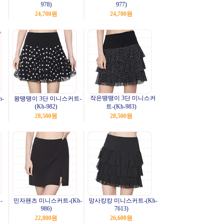
978)
977)
24,700원
24,700원
작은땡땡이 3단 미니스커
-
왕땡땡이 3단 미니스커트-
(Kh-982)
트-(Kh-983)
28,500원
28,500원
-
민자팬츠 미니스커트-(Kh-
망사캉캉 미니스커트-(Kh-
986)
7613)
22,800원
26,600원