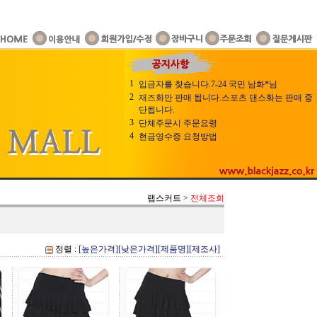
1
입금자를 찾습니다.7-24 국민 남화*님
2
재즈화만 판매 됩니다.스포츠 댄스화는 판매 중
단됩니다.
3
단체주문시 주문요령
4
현금영수증 요청방법
랩스커트
>
전체조회
정렬 :
[높은가격]
[낮은가격]
[제품명]
[제조사]