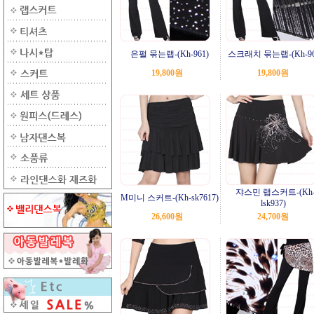
은펄 묶는랩-(Kh-961)
스크래치 묶는랩-(Kh-96
19,800원
19,800원
쟈스민 랩스커트-(Kh
M미니 스커트-(Kh-sk7617)
lsk937)
26,600원
24,700원