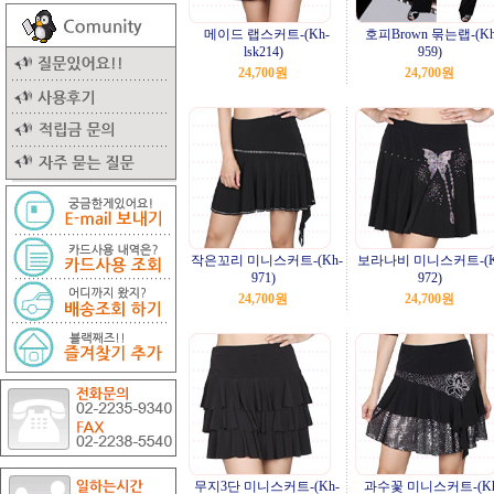
메이드 랩스커트-(Kh-
호피Brown 묶는랩-(Kh
lsk214)
959)
24,700원
24,700원
작은꼬리 미니스커트-(Kh-
보라나비 미니스커트-(K
971)
972)
24,700원
24,700원
무지3단 미니스커트-(Kh-
과수꽃 미니스커트-(Kh