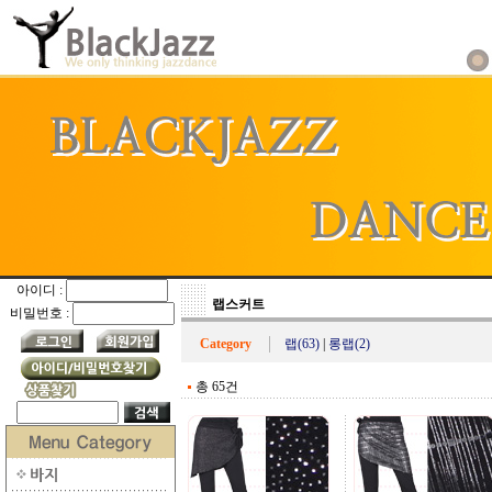
아이디 :
랩스커트
비밀번호 :
Category
랩(63)
|
롱랩(2)
총 65건