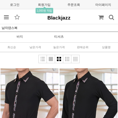
로그인
회원가입
주문조회
마이페이지
1,000원 적립
Blackjazz
남자댄스복
바지
티셔츠
최신순
낮은가격
높은가격
판매순위
상품명