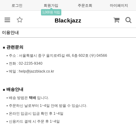
로그인
회원가입
주문조회
마이페이지
1,000원 적립
Blackjazz
이용안내
관련문의
주소 : 서울특별시 중구 을지로45길 46, 6층 602호 (우) 04566
전화 :
02-2235-9340
메일 :
help@jazzblack.co.kr
배송안내
배송 방법은
택배
입니다.
주문하신 날로부터 1~4일 안에 받을 수 있습니다.
온라인 입금시 입금 확인 후 1~4일
신용카드 결제 시 주문 후 1~4일