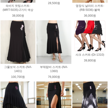
28,500원
속바지 컷팅스커트-
옆장식 날라리 스커트-
(MRT-5035)-2가지 색상
(RB-5036)-블랙
38,000원
36,000원
샤크 스커트-(Di-1310)
39,800원
그물보석 스커트-(NA-
부채랍바 스커트-(NA-
1401)
1360)
100,700원
76,000원