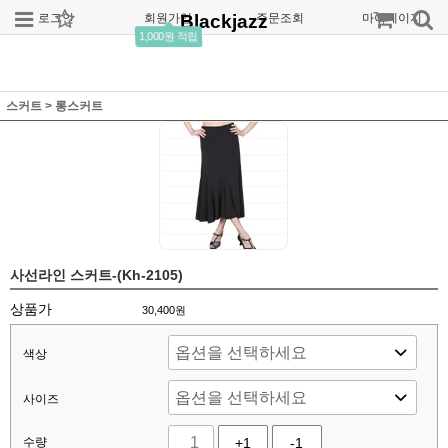
로그인
회원가입
Blackjazz
주문조회
마이페이지
1,000원 적립
스커트
>
롱스커트
사선라인 스커트-(Kh-2105)
상품가
30,400
원
색상
사이즈
수량
+1
-1