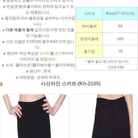
깔끔하고 심플한 디자인의 스커트 입니다.
연습/운동/외출시에도 편하게 입으실수 있
는 제품입니다.
사이즈
F
ree(27~31인치)
움직임에 따라 율동감을 살려주는 디자인입
니다.
허리둘레
68
다른 제품과 함께
입으시면 더욱 멋진 연출
이 가능합니다.
엉덩이둘레
100
사진 모델은 키167cm 몸무게44 이며 입니
다.
총기장
78
원단의 색상 특성상
모니터
를
밝게
하셔야
이미지가 잘 보입니다.
* 펼쳐 놓고 잰 사이즈 입니다.
소재 : 폴리스판 (폴리에스텔 + 폴리우레탄)
(단위:CM)
원산지 : 한국
세탁방법 : 손세탁 하세요.
사선라인 스커트-(Kh-2105)