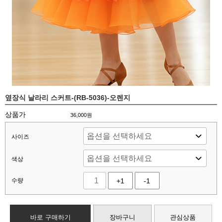
옆장식 날라리 스커트-(RB-5036)-오렌지
상품가
36,000
원
사이즈
색상
수량
+1
-1
바로 구매하기
장바구니
관심상품