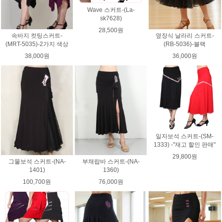
Wave 스커트-(La-
sk7628)
28,500원
속바지 컷팅스커트-
옆장식 날라리 스커트-
(MRT-5035)-2가지 색상
(RB-5036)-블랙
38,000원
36,000원
일자보석 스커트-(SM-
1333) -"재고 할인 판매"
29,800원
그물보석 스커트-(NA-
부채랍바 스커트-(NA-
1401)
1360)
100,700원
76,000원