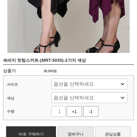
속바지 컷팅스커트-(MRT-5035)-2가지 색상
상품가
38,000
원
사이즈
색상
수량
+1
-1
바로 구매하기
장바구니
관심상품