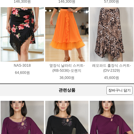
146,300원
146,300원
57,000원
NAS-3018
옆장식 날라리 스커트-
레오파드 훌장식 스커트-
(RB-5036)-오렌지
(DV-2329)
64,600원
36,000원
45,600원
관련상품
장바구니 담기