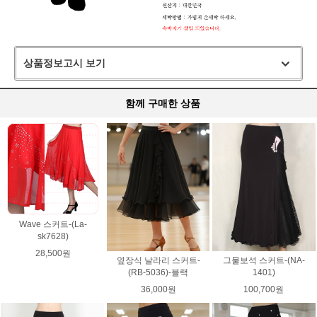
상품정보고시 보기
함께 구매한 상품
Wave 스커트-(La-
sk7628)
28,500원
옆장식 날라리 스커트-
그물보석 스커트-(NA-
(RB-5036)-블랙
1401)
36,000원
100,700원