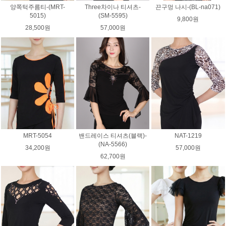
양쪽턱주름티-(MRT-
Three차이나 티셔츠-
끈구멍 나시-(BL-na071)
5015)
(SM-5595)
9,800원
28,500원
57,000원
MRT-5054
밴드레이스 티셔츠(블랙)-
NAT-1219
(NA-5566)
34,200원
57,000원
62,700원