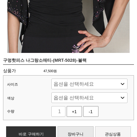
구멍핫피스 나그랑소매티-(MRT-5028)-블랙
상품가
47,500
원
사이즈
색상
수량
+1
-1
바로 구매하기
장바구니
관심상품