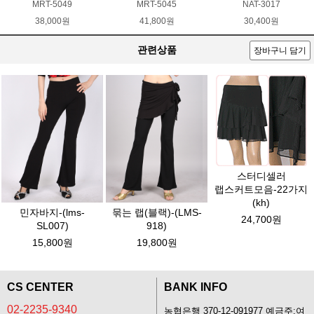
MRT-5049
MRT-5045
NAT-3017
38,000원
41,800원
30,400원
관련상품
장바구니 담기
스터디셀러
랩스커트모음-22가지
(kh)
민자바지-(lms-
묶는 랩(블랙)-(LMS-
24,700원
SL007)
918)
15,800원
19,800원
CS CENTER
BANK INFO
02-2235-9340
농협은행 370-12-091977 예금주:여