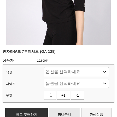
민자라운드 7부티셔츠-(GA-128)
상품가
19,800
원
색상
사이즈
수량
+1
-1
바로 구매하기
장바구니
관심상품