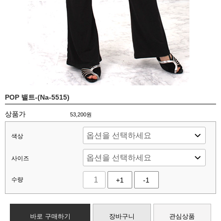
POP 밸트-(Na-5515)
상품가
53,200
원
색상
사이즈
수량
+1
-1
바로 구매하기
장바구니
관심상품