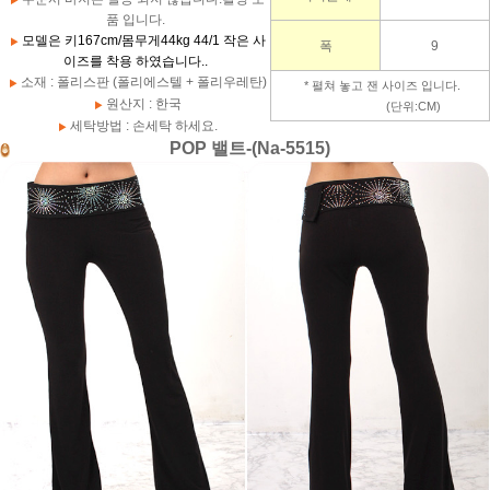
품 입니다.
모델은 키167cm/몸무게44kg 44/1 작은 사
폭
9
이즈를 착용 하였습니다..
소재 : 폴리스판 (폴리에스텔 + 폴리우레탄)
* 펼쳐 놓고 잰 사이즈 입니다.
원산지 : 한국
(단위:CM)
세탁방법 : 손세탁 하세요.
POP 밸트-(Na-5515)