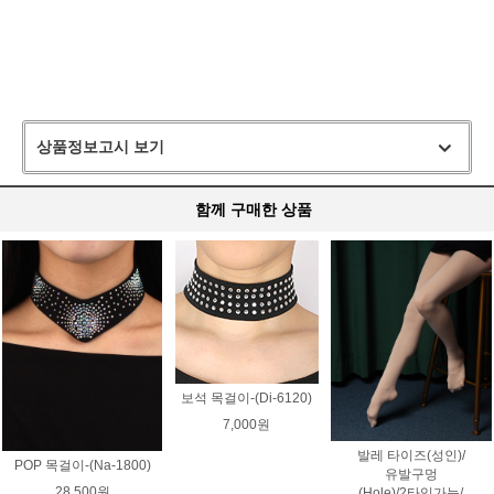
상품정보고시 보기
함께 구매한 상품
보석 목걸이-(Di-6120)
7,000원
발레 타이즈(성인)/
POP 목걸이-(Na-1800)
유발구멍
28,500원
(Hole)/2타입가능/