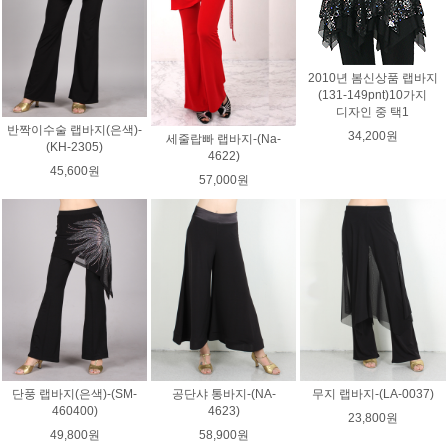
2010년 봄신상품 랩바지
(131-149pnt)10가지
디자인 중 택1
반짝이수술 랩바지(은색)-
34,200원
세줄랍빠 랩바지-(Na-
(KH-2305)
4622)
45,600원
57,000원
단풍 랩바지(은색)-(SM-
공단샤 통바지-(NA-
무지 랩바지-(LA-0037)
460400)
4623)
23,800원
49,800원
58,900원