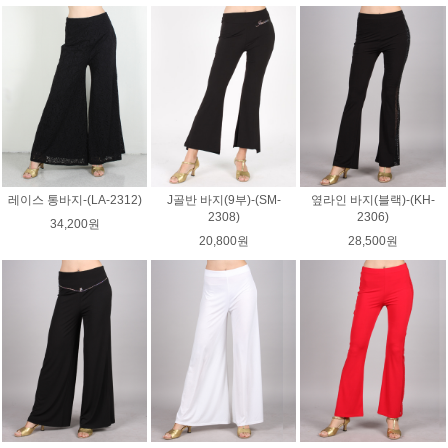
레이스 통바지-(LA-2312)
J골반 바지(9부)-(SM-
옆라인 바지(블랙)-(KH-
2308)
2306)
34,200원
20,800원
28,500원