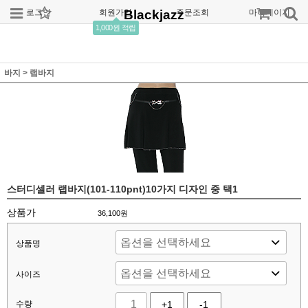
로그인
회원가입
Blackjazz
주문조회
마이페이지
1,000원 적립
바지
>
랩바지
스터디셀러 랩바지(101-110pnt)10가지 디자인 중 택1
상품가
36,100
원
상품명
사이즈
수량
+1
-1