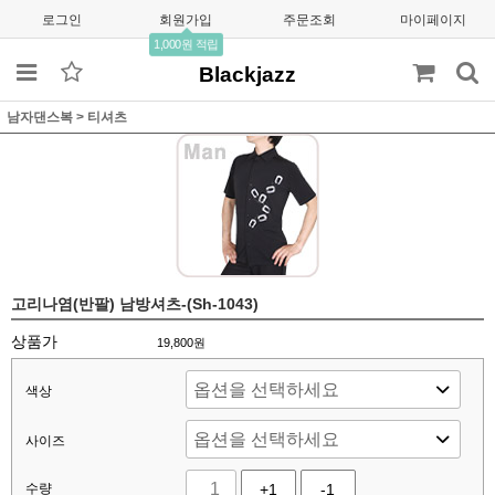
로그인
회원가입
주문조회
마이페이지
1,000원 적립
Blackjazz
남자댄스복
>
티셔츠
고리나염(반팔) 남방셔츠-(Sh-1043)
상품가
19,800
원
색상
사이즈
수량
+1
-1