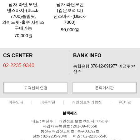
남자 라틴,모던,
남자 라틴모던
댄스바지-(Black-
(검은보석 띠)
7700)슬림핏,
댄스바지-(Black-
와이드핏-홀수 사이즈
7800)
구매가능
90,000원
70,000원
CS CENTER
BANK INFO
02-2235-9340
농협은행 370-12-091977 예금주:여
선수
고객센터 연결
문의게시판
이용안내
이용약관
개인정보처리방침
PC버전
블랙째즈
대표 : 여선수 ㅣ 개인정보 보호 책임자 : 여선수
사업자 등록번호 : 201-09-46558
통신판매업신고번호 : 중구03192호
전화 : 02-2235-9340 ㅣ 팩스 : 02-2238-5540