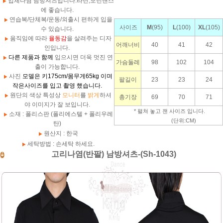
입체나염 남방셔츠입니다.라틴,모던댄스
에 좋습니다.
연습복/단체복/운동/외출시 편하게 입을
사이즈
M
(95)
L
(100)
XL
(105)
수 있습니다.
움직임에 따라
율동감
을 살려주는 디자
어깨너비
40
41
42
인입니다.
다른 제품과 함께
입으시면 더욱 멋진 연
가슴둘레
98
102
104
출이 가능합니다.
사진
모델은 키175cm/몸무게65kg 이며
팔길이
23
23
24
작은사이즈를 입고 촬영 했습니다.
원단의 색상 특성상
모니터
를
밝게
하셔
총기장
69
70
71
야 이미지가 잘 보입니다.
* 펼쳐 놓고 잰 사이즈 입니다.
소재 : 폴리스판 (폴리에스텔 + 폴리우레
(단위:CM)
탄)
원산지 : 한국
세탁방법 : 손세탁 하세요.
고리나염(반팔) 남방셔츠-(Sh-1043)