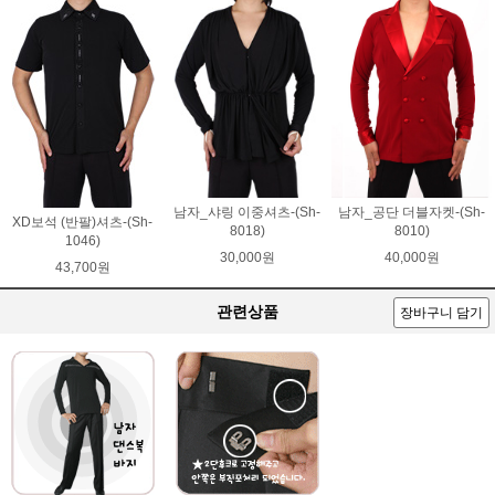
남자_샤링 이중셔츠-(Sh-
남자_공단 더블자켓-(Sh-
XD보석 (반팔)셔츠-(Sh-
8018)
8010)
1046)
30,000원
40,000원
43,700원
관련상품
장바구니 담기