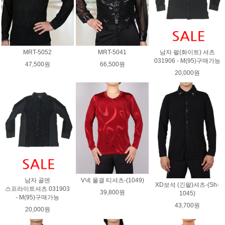
MRT-5052
MRT-5041
남자 펄(화이트) 셔츠
031906 - M(95)구매가능
47,500원
66,500원
20,000원
남자 골덴
V넥 물결 티셔츠-(1049)
XD보석 (긴팔)셔츠-(Sh-
스프라이트셔츠 031903
39,800원
1045)
- M(95)구매가능
43,700원
20,000원